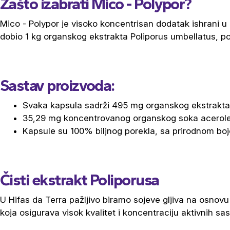
Zašto izabrati Mico - Polypor?
Mico - Polypor je visoko koncentrisan dodatak ishrani u 
dobio 1 kg organskog ekstrakta Poliporus umbellatus, po
Sastav proizvoda:
Svaka kapsula sadrži 495 mg organskog ekstrakta
35,29 mg koncentrovanog organskog soka acerole (
Kapsule su 100% biljnog porekla, sa prirodnom bo
Čisti ekstrakt Poliporusa
U Hifas da Terra pažljivo biramo sojeve gljiva na osnovu
koja osigurava visok kvalitet i koncentraciju aktivnih sas