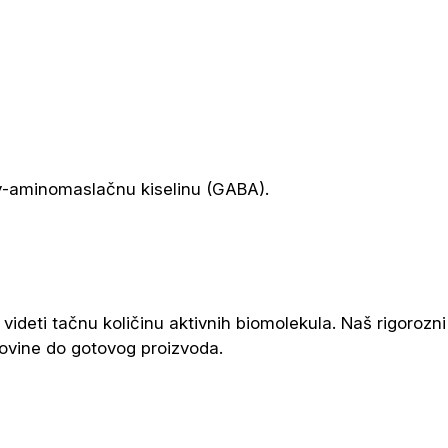
i γ-aminomaslačnu kiselinu (GABA).
ideti tačnu količinu aktivnih biomolekula. Naš rigorozni
rovine do gotovog proizvoda.