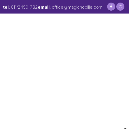
tel:
011/2450-782
email:
office@magicnobilje.com