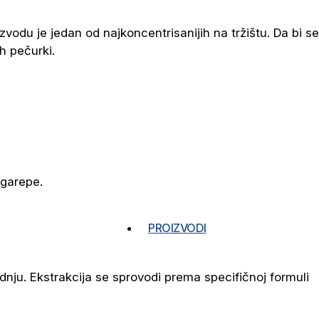
vodu je jedan od najkoncentrisanijih na tržištu. Da bi se
h pečurki.
rgarepe.
PROIZVODI
dnju. Ekstrakcija se sprovodi prema specifičnoj formuli