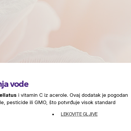
nja vode
ellatus
i vitamin C iz acerole. Ovaj dodatak je pogodan
e, pesticide ili GMO, što potvrđuje visok standard
LEKOVITE GLJIVE