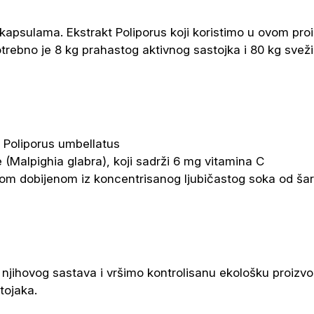
kapsulama. Ekstrakt Poliporus koji koristimo u ovom proiz
trebno je 8 kg prahastog aktivnog sastojka i 80 kg sveži
 Poliporus umbellatus
Malpighia glabra), koji sadrži 6 mg vitamina C
jom dobijenom iz koncentrisanog ljubičastog soka od ša
 njihovog sastava i vršimo kontrolisanu ekološku proizvo
tojaka.