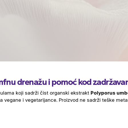
 limfnu drenažu i pomoć kod zadržava
sulama koji sadrži čist organski ekstrakt
Polyporus umb
za vegane i vegetarijance. Proizvod ne sadrži teške metal