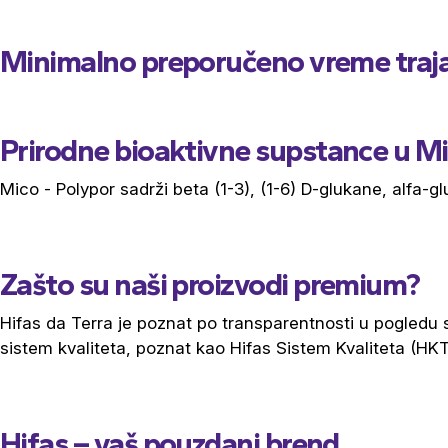
Minimalno preporučeno vreme trajan
Prirodne bioaktivne supstance u Mi
Mico - Polypor sadrži beta (1-3), (1-6) D-glukane, alfa-
Zašto su naši proizvodi premium?
Hifas da Terra je poznat po transparentnosti u pogledu 
sistem kvaliteta, poznat kao Hifas Sistem Kvaliteta (HKT
Hifas – vaš pouzdani brend