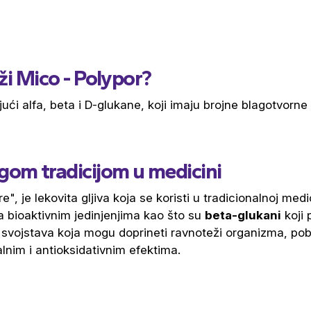
rži Mico - Polypor?
ući alfa, beta i D-glukane, koji imaju brojne blagotvorne 
gom tradicijom u medicini
e", je lekovita gljiva koja se koristi u tradicionalnoj me
ta bioaktivnim jedinjenjima kao što su
beta-glukani
koji 
svojstava koja mogu doprineti ravnoteži organizma, pobolj
lnim i antioksidativnim efektima.