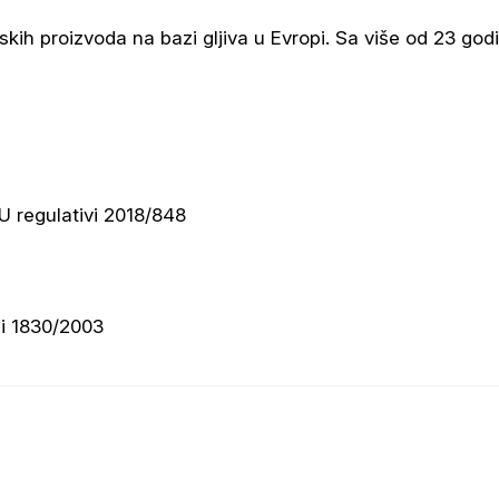
unskih proizvoda na bazi gljiva u Evropi. Sa više od 23 go
U regulativi 2018/848
1
i 1830/2003