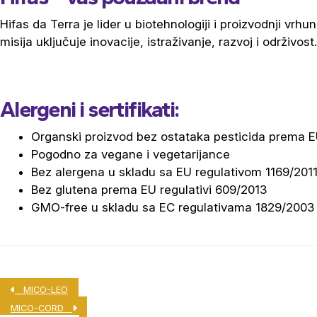
Hifas da Terra je lider u biotehnologiji i proizvodnji vrh
misija uključuje inovacije, istraživanje, razvoj i održivost.
Alergeni i sertifikati:
Organski proizvod bez ostataka pesticida prema E
Pogodno za vegane i vegetarijance
Bez alergena u skladu sa EU regulativom 1169/201
Bez glutena prema EU regulativi 609/2013
GMO-free u skladu sa EC regulativama 1829/2003 
MICO-LEO
MICO-CORD