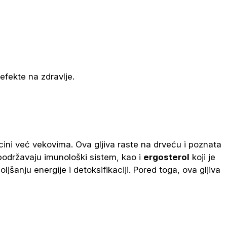
efekte na zdravlje.
dicini već vekovima. Ova gljiva raste na drveću i poznata
podržavaju imunološki sistem, kao i
ergosterol
koji je
šanju energije i detoksifikaciji. Pored toga, ova gljiva