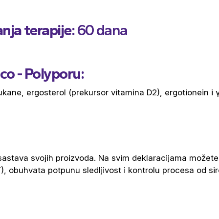
ja terapije:
60 dana
co - Polyporu:
glukane, ergosterol (prekursor vitamina D2), ergotionein 
sastava svojih proizvoda. Na svim deklaracijama možete v
), obuhvata potpunu sledljivost i kontrolu procesa od si