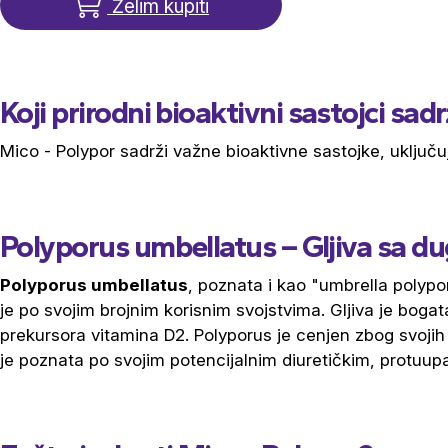
Želim kupiti
Koji prirodni bioaktivni sastojci sad
Mico - Polypor sadrži važne bioaktivne sastojke, uključuj
Polyporus umbellatus – Gljiva sa du
Polyporus umbellatus
, poznata i kao "umbrella polypor
je po svojim brojnim korisnim svojstvima. Gljiva je boga
prekursora vitamina D2. Polyporus je cenjen zbog svojih 
je poznata po svojim potencijalnim diuretičkim, protuupa